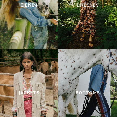
DENIM
DRESSES
JACKETS
BOTTOMS