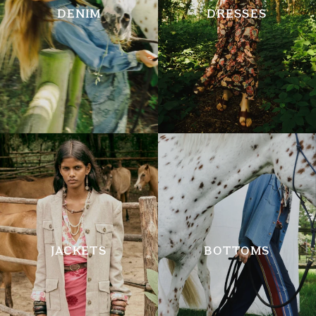
DENIM
DRESSES
JACKETS
BOTTOMS