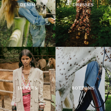
DENIM
DRESSES
JACKETS
BOTTOMS