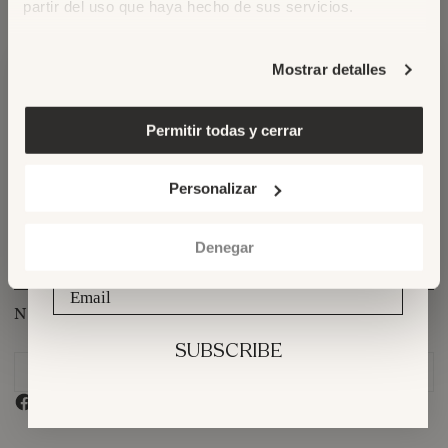
partir del uso que haya hecho de sus servicios.
Mostrar detalles
Permitir todas y cerrar
NEWSLETTER
HELP
Join our newsletter and keep up
to date with
Personalizar
the Maison Hotel
world and latest stories
ABOUT
Denegar
LEGAL
Email
NEWSLETTER
SUBSCRIBE
Email
SUBSCRIBE