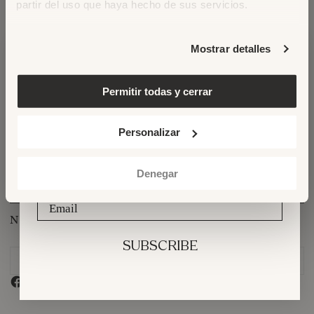
partir del uso que haya hecho de sus servicios.
Mostrar detalles
Permitir todas y cerrar
NEWSLETTER
HELP
Join our newsletter and keep up
to date with
Personalizar
the Maison Hotel
world and latest stories
ABOUT
Denegar
LEGAL
Email
NEWSLETTER
SUBSCRIBE
Email
SUBSCRIBE