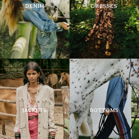
DENIM
DRESSES
JACKETS
BOTTOMS