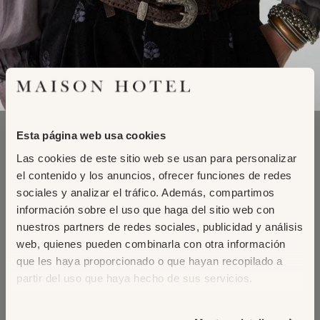
Adding
AIDA BLOUSE
Esta página web usa cookies
product
OPERA GRAPE
Las cookies de este sitio web se usan para personalizar
to
129,95€
el contenido y los anuncios, ofrecer funciones de redes
your
cart
sociales y analizar el tráfico. Además, compartimos
información sobre el uso que haga del sitio web con
XS
S
M
L
XL
nuestros partners de redes sociales, publicidad y análisis
web, quienes pueden combinarla con otra información
NOTIFY ME
que les haya proporcionado o que hayan recopilado a
partir del uso que haya hecho de sus servicios.