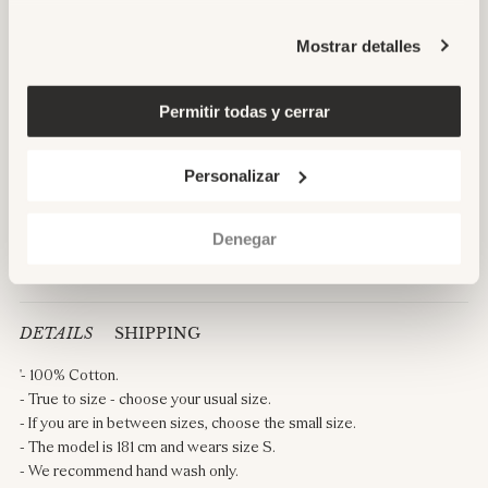
The Tito Blouse in Tropicana Shrimp.
Mostrar detalles
A tapestry of movement and color, this blouse is crafted in airy
cotton with a hand-block print that feels both nostalgic and
strikingly fresh. Shades of deep crimson, sun-warmed coral, and
Permitir todas y cerrar
aquatic turquoise ripple across the fabric like a dance between fire
and water.
Personalizar
Intricate pleats and a relaxed silhouette create a balance of
structure and ease, while delicate embroidery along the cuffs and
button placket adds an artisanal touch.
Denegar
Paired here with Edna Aqua and cinched with the Noa Belt.
DETAILS
SHIPPING
'- 100% Cotton.
- True to size - choose your usual size.
- If you are in between sizes, choose the small size.
- The model is 181 cm and wears size S.
- We recommend hand wash only.