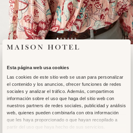
Adding
TITO BLOUSE
product
TROPICANA SHRIMP
to
Esta página web usa cookies
129,95€
99,95€
your
Las cookies de este sitio web se usan para personalizar
cart
el contenido y los anuncios, ofrecer funciones de redes
XS
S
M
L
XL
sociales y analizar el tráfico. Además, compartimos
información sobre el uso que haga del sitio web con
ADD TO CART
nuestros partners de redes sociales, publicidad y análisis
web, quienes pueden combinarla con otra información
que les haya proporcionado o que hayan recopilado a
partir del uso que haya hecho de sus servicios.